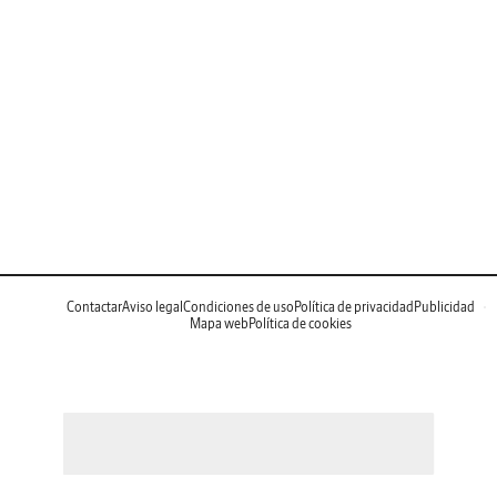
Contactar
Aviso legal
Condiciones de uso
Política de privacidad
Publicidad
Mapa web
Política de cookies