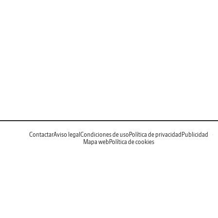
Contactar
Aviso legal
Condiciones de uso
Política de privacidad
Publicidad
Mapa web
Política de cookies